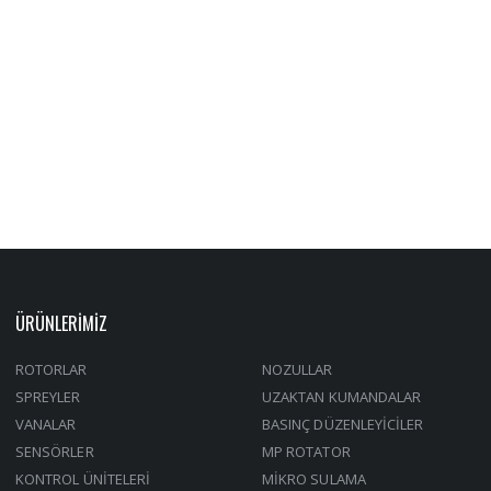
ÜRÜNLERİMİZ
ROTORLAR
NOZULLAR
SPREYLER
UZAKTAN KUMANDALAR
VANALAR
BASINÇ DÜZENLEYİCİLER
SENSÖRLER
MP ROTATOR
KONTROL ÜNİTELERİ
MİKRO SULAMA