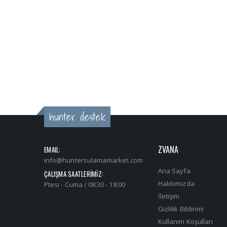
hunter destek
ZVANA
EMAIL:
info@huntersulamamarket.com
Ana Sayfa
ÇALIŞMA SAATLERİMİZ:
Hakkımızda
Ptesi - Cuma / 08:30 - 18:00
İletişim
Gizlilik Bildirimi
Kullanım Koşulları