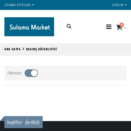
ZVANA SİTELERİ
ÜYELİK
0
ANA SAYFA
BASINÇ DÜZENLEYİCİ
Filtreler:
hunter destek