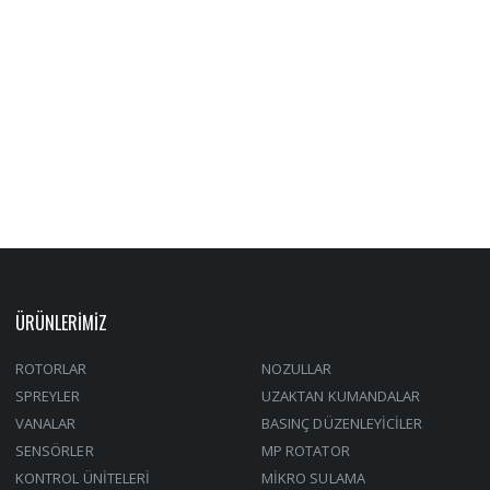
ÜRÜNLERİMİZ
ROTORLAR
NOZULLAR
SPREYLER
UZAKTAN KUMANDALAR
VANALAR
BASINÇ DÜZENLEYİCİLER
SENSÖRLER
MP ROTATOR
KONTROL ÜNİTELERİ
MİKRO SULAMA