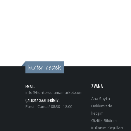
hunter destek
ZVANA
EMAIL:
info@huntersulamamarket.com
Ana Sayfa
ÇALIŞMA SAATLERİMİZ:
Hakkımızda
Ptesi - Cuma / 08:30 - 18:00
İletişim
Gizlilik Bildirimi
Kullanım Koşulları