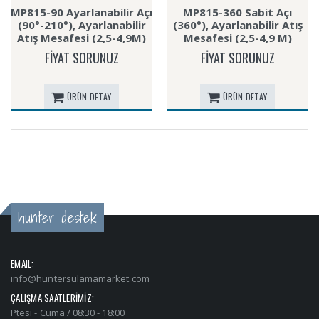
MP815-90 Ayarlanabilir Açı
MP815-360 Sabit Açı
(90°-210°), Ayarlanabilir
(360°), Ayarlanabilir Atış
Atış Mesafesi (2,5-4,9M)
Mesafesi (2,5-4,9 M)
FİYAT SORUNUZ
FİYAT SORUNUZ
ÜRÜN DETAY
ÜRÜN DETAY
hunter destek
EMAIL:
info@huntersulamamarket.com
ÇALIŞMA SAATLERİMİZ:
Ptesi - Cuma / 08:30 - 18:00