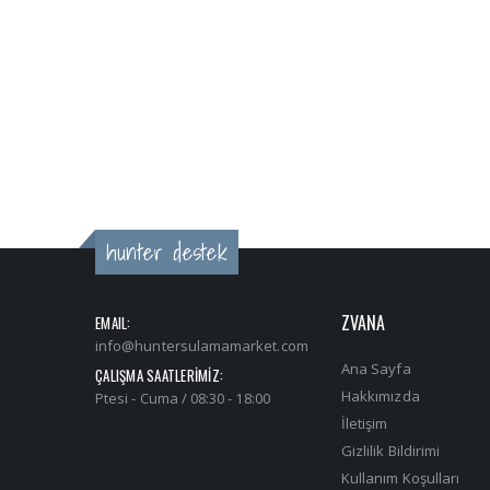
hunter destek
ZVANA
EMAIL:
info@huntersulamamarket.com
Ana Sayfa
ÇALIŞMA SAATLERİMİZ:
Hakkımızda
Ptesi - Cuma / 08:30 - 18:00
İletişim
Gizlilik Bildirimi
Kullanım Koşulları