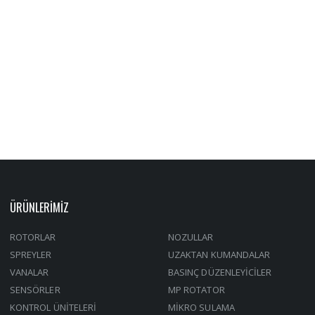
ÜRÜNLERİMİZ
ROTORLAR
NOZULLAR
SPREYLER
UZAKTAN KUMANDALAR
VANALAR
BASINÇ DÜZENLEYİCİLER
SENSÖRLER
MP ROTATOR
KONTROL ÜNİTELERİ
MİKRO SULAMA