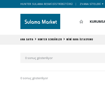
HUNTER SULAMA RESMİ DİSTRİBÜTÖRÜ
ZVANA SİTELERİ
KURUMS
ANA SAYFA
HUNTER SENSÖRLER
MİNİ HAVA İSTASYONU
0 sonuç gösteriliyor
0 sonuç gösteriliyor